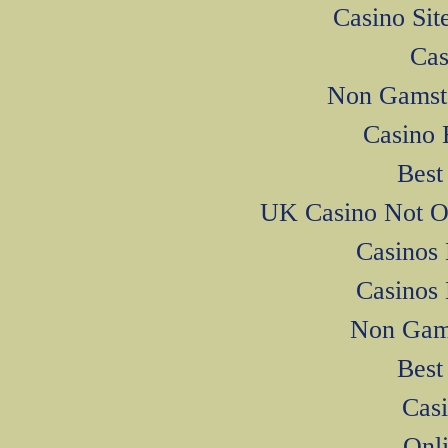
Casino Si
Cas
Non Gamsto
Casino 
Best
UK Casino Not O
Casinos
Casinos
Non Gam
Best
Cas
Onl