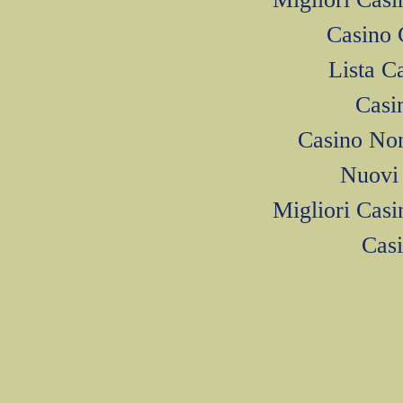
Casino 
Lista 
Casi
Casino No
Nuovi 
Migliori Cas
Cas