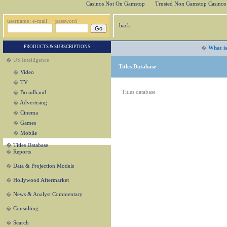
Casinos Not On Gamstop
Trusted Non Gamstop Casinos
username: e-mail
password
back
PRODUCTS & SUBSCRIPTIONS
�
What is
� US Intelligence
Titles Database
�
Video
�
TV
Titles database
�
Broadband
�
Advertising
�
Cinema
�
Games
�
Mobile
�
Titles Database
�
Reports
�
Data & Projection Models
�
Hollywood Aftermarket
�
News & Analyst Commentary
�
Consulting
�
Search