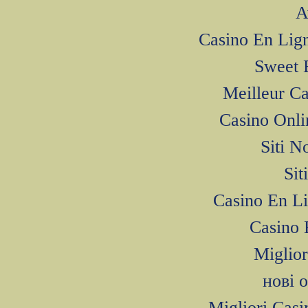
A
Casino En Li
Sweet 
Meilleur C
Casino Onl
Siti N
Si
Casino En L
Casino 
Miglior
нові 
Migliori Cas