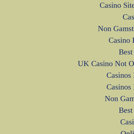
Casino Si
Cas
Non Gamsto
Casino 
Best
UK Casino Not O
Casinos
Casinos
Non Gam
Best
Cas
Onl