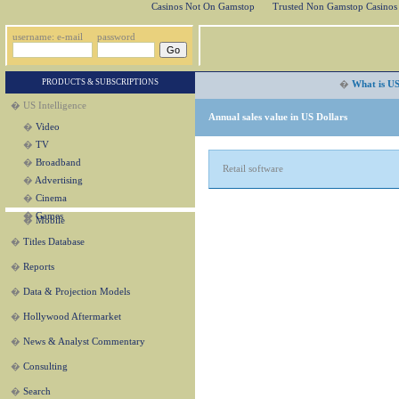
Casinos Not On Gamstop
Trusted Non Gamstop Casinos
username: e-mail
password
PRODUCTS & SUBSCRIPTIONS
�
What is US
� US Intelligence
Annual sales value in US Dollars
�
Video
�
TV
�
Broadband
Retail software
�
Advertising
�
Cinema
�
Games
�
Mobile
�
Titles Database
�
Reports
�
Data & Projection Models
�
Hollywood Aftermarket
�
News & Analyst Commentary
�
Consulting
�
Search