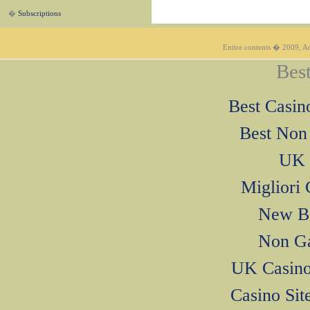
�
Subscriptions
Entire contents � 2009, Ad
Best
Best Casi
Best Non
UK 
Migliori
New Be
Non Ga
UK Casino
Casino Si