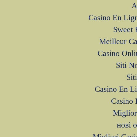
A
Casino En Li
Sweet 
Meilleur C
Casino Onl
Siti N
Si
Casino En L
Casino 
Miglior
нові 
Migliori Cas