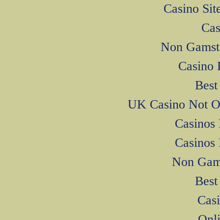
Casino Si
Cas
Non Gamsto
Casino 
Best
UK Casino Not O
Casinos
Casinos
Non Gam
Best
Cas
Onl