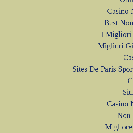
Casino 
Best Non
I Miglior
Migliori G
Ca
Sites De Paris Spo
C
Si
Casino 
Non 
Miglior